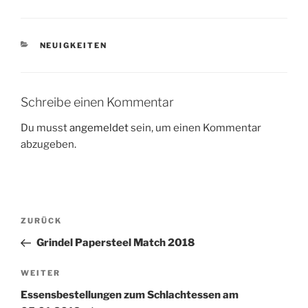
KATEGORIEN
NEUIGKEITEN
Schreibe einen Kommentar
Du musst
angemeldet
sein, um einen Kommentar
abzugeben.
Beitragsnavigation
Vorheriger
ZURÜCK
Beitrag
Grindel Papersteel Match 2018
Nächster
WEITER
Beitrag
Essensbestellungen zum Schlachtessen am