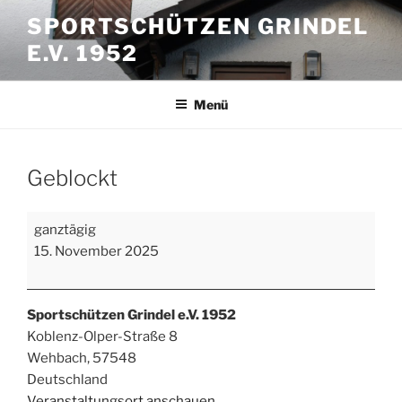
Zum
SPORTSCHÜTZEN GRINDEL
Inhalt
E.V. 1952
springen
Menü
Geblockt
Geblockt
ganztägig
15. November 2025
Sportschützen Grindel e.V. 1952
Koblenz-Olper-Straße 8
Wehbach
,
57548
Deutschland
Veranstaltungsort anschauen