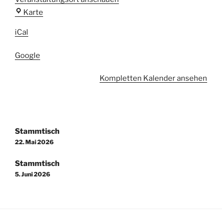
Sportschützen
Karte
Grindel
iCal
e.V.
1952
Google
Kompletten Kalender ansehen
Beitragsnavigation
Stammtisch
22. Mai 2026
Stammtisch
5. Juni 2026