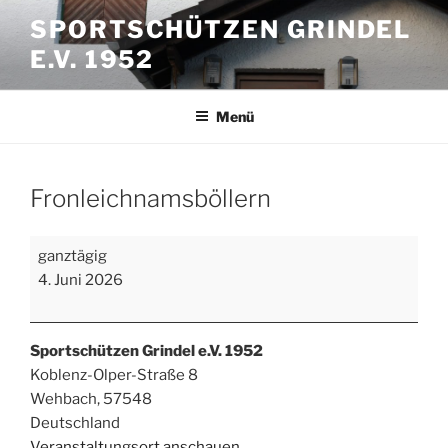
Zum
SPORTSCHÜTZEN GRINDEL
Inhalt
E.V. 1952
springen
Menü
Fronleichnamsböllern
Fronleichnamsböllern
ganztägig
4. Juni 2026
Sportschützen Grindel e.V. 1952
Koblenz-Olper-Straße 8
Wehbach
,
57548
Deutschland
Veranstaltungsort anschauen